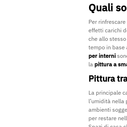
Quali so
Per rinfrescare
effetti carichi
che allo stesso
tempo in base a
per interni
sono
la
pittura a sm
Pittura tr
La principale c
l’umidità nella
ambienti sogge
per restare ne
Spazi di casa c