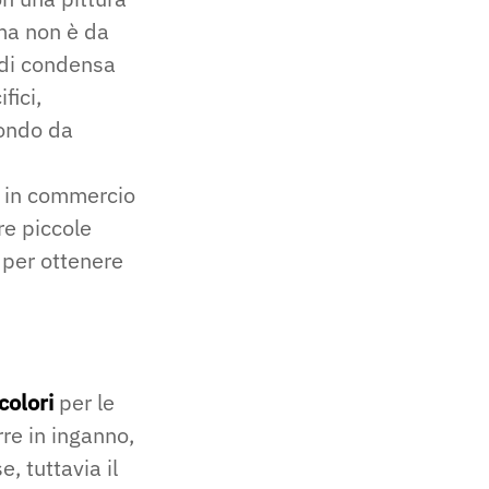
 ma non è da
i di condensa
fici,
fondo da
ni in commercio
e piccole
 per ottenere
colori
per le
rre in inganno,
, tuttavia il