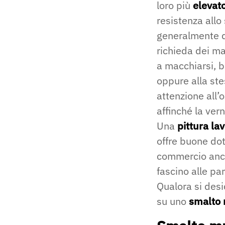
loro più
elevat
resistenza allo
generalmente d
richieda dei ma
a macchiarsi, 
oppure alla st
attenzione all’
affinché la vern
Una
pittura la
offre buone doti
commercio anch
fascino alle par
Qualora si desi
su uno
smalto