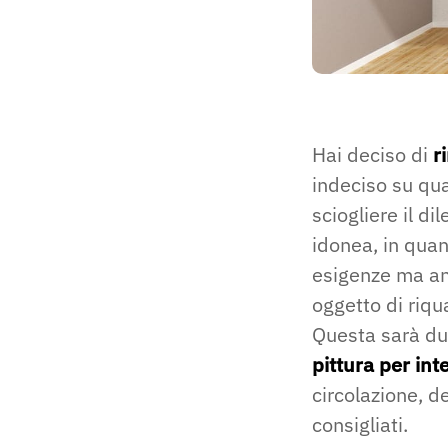
Hai deciso di
r
indeciso su qua
sciogliere il d
idonea, in quan
esigenze ma an
oggetto di riqua
Questa sarà du
pittura per int
circolazione, de
consigliati.