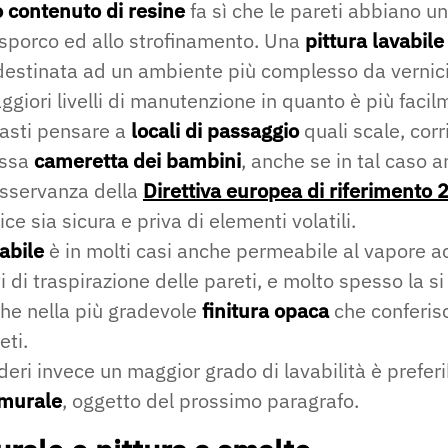
o contenuto di resine
fa sì che le pareti abbiano 
 sporco ed allo strofinamento. Una
pittura lavabile
estinata ad un ambiente più complesso da vernici
ggiori livelli di manutenzione in quanto è più faci
basti pensare a
locali di passaggio
quali scale, corr
essa
cameretta dei bambini
, anche se in tal caso 
osservanza della
Direttiva europea di riferimento
ice sia sicura e priva di elementi volatili.
vabile
è in molti casi anche permeabile al vapore a
 di traspirazione delle pareti, e molto spesso la si
e nella più gradevole
finitura opaca
che conferis
eti.
deri invece un maggior grado di lavabilità è preferi
 murale
, oggetto del prossimo paragrafo.