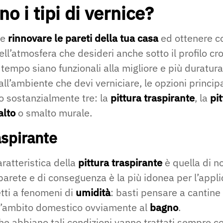
no i tipi di vernice?
 e
rinnovare le pareti della tua casa
ed ottenere co
 dell’atmosfera che desideri anche sotto il profilo c
 tempo siano funzionali alla migliore e più duratura
ll’ambiente che devi verniciare, le opzioni principa
 sostanzialmente tre: la
pittura traspirante
, la
pi
alto
o smalto murale.
aspirante
aratteristica della
pittura traspirante
è quella di n
 parete e di conseguenza è la più idonea per l’appli
tti a fenomeni di
umidità
: basti pensare a cantine
ll’ambito domestico ovviamente al
bagno
.
he abbiano tali condizioni vanno trattati sempre c