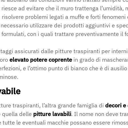
 riesce ad evitare che il muro trattenga l’umidità,
i risolvere problemi legati a muffe e forti fenomen
 necessario utilizzare dei prodotti aggiuntivi e speci
ormulati, con i quali trattare preventivamente il 
ntaggi assicurati dalle pitture traspiranti per inter
 loro
elevato potere coprente
in grado di mascherar
fezioni, e l’ottimo punto di bianco che è di ausilio
uminose.
vabile
ture traspiranti, l’altra grande famiglia di
decori e 
è quella delle
pitture lavabili
. Il nome non deve tra
 tutte le eventuali macchie possano essere rimosse