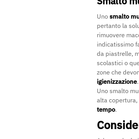
Smalto mu
Uno
smalto mu
pertanto la sol
rimuovere macc
indicatissimo f
da piastrelle, 
scolastici o qu
zone che devon
igienizzazione
.
Uno smalto mur
alta copertura,
tempo
.
Consider