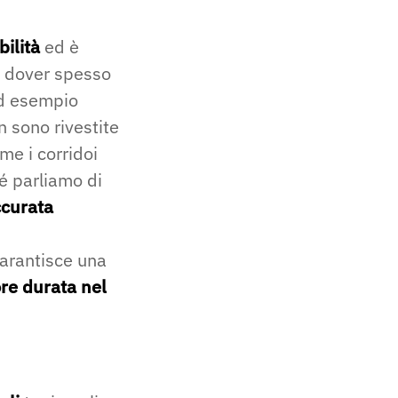
bilità
ed è
di dover spesso
ad esempio
 sono rivestite
me i corridoi
hé parliamo di
ccurata
arantisce una
re durata nel