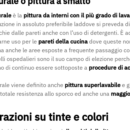
rale o pittura a smalto
rale
è la
pittura da interni con il più grado di lava
uzione in assoluto preferibile laddove si preveda 
hie dalle pareti anche con l’uso di detergenti. È 
arne uso per le
pareti della cucina
dove queste non
ma anche le aree esposte a frequente passaggio co
elli ospedalieri sono il suo campo di elezione perc
o di continuo essere sottoposte a
procedure di a
ale viene definito anche
pittura superlavabile
e g
 totale resistenza allo sporco ed anche una
maggio
azioni su tinte e colori