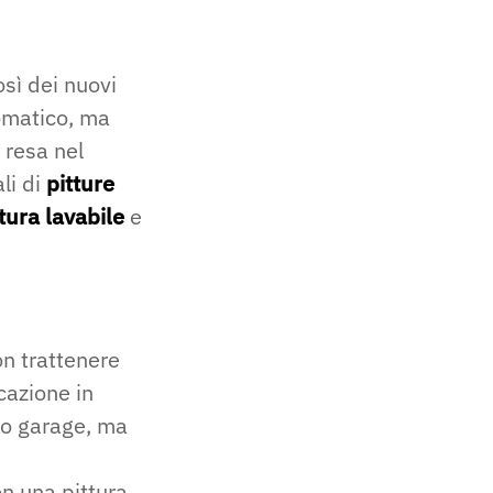
sì dei nuovi
romatico, ma
 resa nel
li di
pitture
ttura lavabile
e
on trattenere
cazione in
 o garage, ma
on una pittura