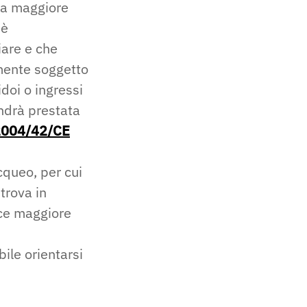
una maggiore
è
are e che
lmente soggetto
idoi o ingressi
andrà prestata
 2004/42/CE
cqueo, per cui
 trova in
ce maggiore
bile orientarsi