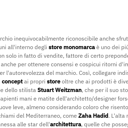
chio inequivocabilmente riconoscibile anche sfru
ni all'interno degli
store monomarca
è uno dei più
 solo in fatto di vendite, fattore di certo prepon
 anche per ottenere consensi e cospicui ritorni d
r l'autorevolezza del marchio. Così, collegare ind
o
concept
ai propri
store
oltre che ai prodotti è div
e dello stilista
Stuart Weitzman
, che per il suo st
 sapienti mani e matite dell'architetto/designer fors
nuove leve, almeno considerando coloro che risento
richiami del Mediterraneo, come
Zaha Hadid
. L'alta
essa alle star dell'
architettura
, quelle che poss