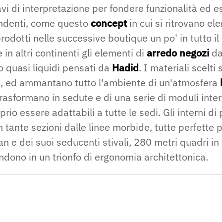
vi di interpretazione per fondere funzionalità ed e
rendenti, come questo
concept
in cui si ritrovano el
rodotti nelle successive boutique un po' in tutto i
in altri continenti gli elementi di
arredo negozi
dai
 quasi liquidi pensati da
Hadid
. I materiali scelti 
a, ed ammantano tutto l'ambiente di un'atmosfera
trasformano in sedute e di una serie di moduli inter
rio essere adattabili a tutte le sedi. Gli interni di
n tante sezioni dalle linee morbide, tutte perfette 
an e dei suoi seducenti stivali, 280 metri quadri in
ndono in un trionfo di ergonomia architettonica.