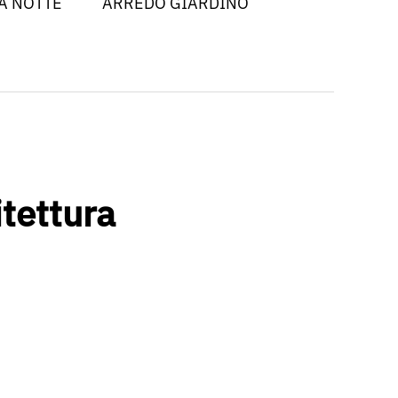
A NOTTE
ARREDO GIARDINO
itettura