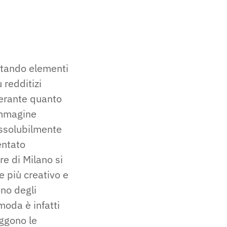
ttando elementi
 redditizi
derante quanto
'immagine
issolubilmente
entato
ore di Milano si
e più creativo e
no degli
 moda è infatti
eggono le