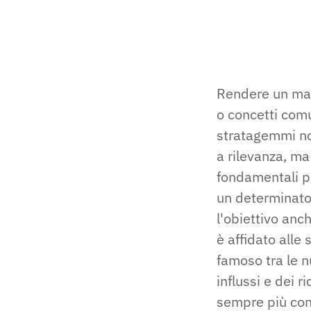
Rendere un mar
o concetti comu
stratagemmi non
a rilevanza, ma
fondamentali pe
un determinat
l'obiettivo anch
è affidato alle
famoso tra le 
influssi e dei 
sempre più conn