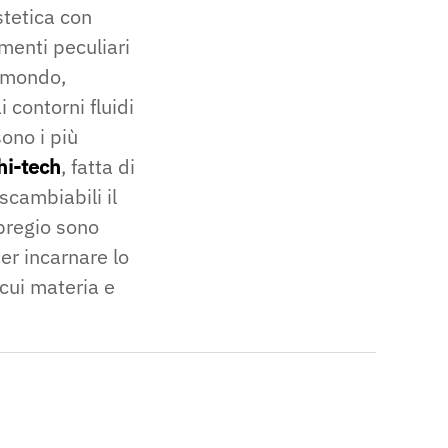
stetica con
ementi peculiari
l mondo,
 contorni fluidi
sono i più
hi-tech
, fatta di
scambiabili il
 pregio sono
per incarnare lo
 cui materia e