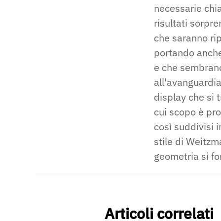
necessarie chia
risultati sorp
che saranno rip
portando anche 
e che sembrano
all'avanguardi
display che si 
cui scopo è prop
così suddivisi i
stile di Weitzm
geometria si fo
Articoli correlati