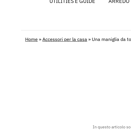
UTILITIES E GUIDE
ARREDO
Home
»
Accessori per la casa
»
Una maniglia da t
In questo articolo so