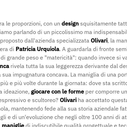
ra le proporzioni, con un
design
squisitamente tatt
tiamo parlando di un piccolissimo ma indispensabil
 proposto dall'azienda specializzata
Olivari
, la man
pera di
Patricia Urquiola
. A guardarla di fronte se
di grande peso e "matericità": quando invece si v
nca
rivela tutta la sua leggerezza derivante dal de
a sua impugnatura concava. La maniglia di una por
 più e più volte durante la giornata: dove sta scritt
ua ideazione,
giocare con le forme
per comporre un
espressivo e scultoreo?
Olivari
ha accettato questa
ola, mantenendo fede alla sua storia aziendale fat
gli e di un'evoluzione che negli oltre 100 anni di at
e
maniglie
di indiscutibile qualità progettuale e te