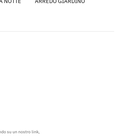
A NOTTE
ARREDO GIARDINO
ndo su un nostro link,