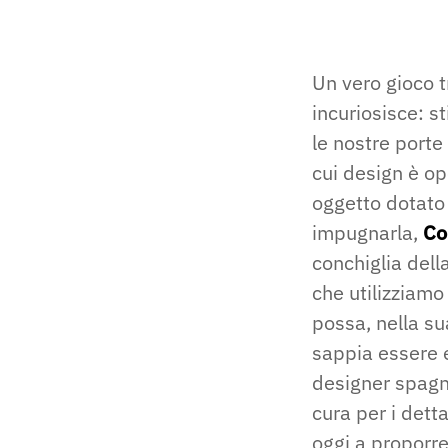
Un vero gioco t
incuriosisce: s
le nostre porte
cui design è o
oggetto dotato 
impugnarla,
Co
conchiglia dell
che utilizziamo
possa, nella s
sappia essere 
designer spagn
cura per i detta
oggi a proporr